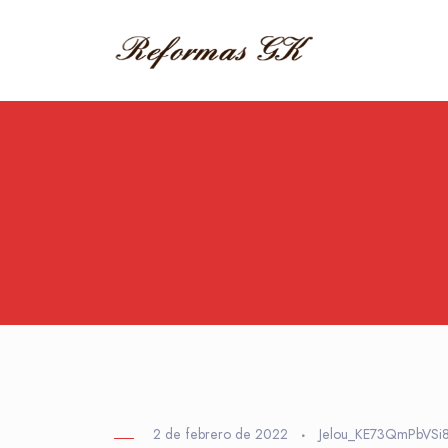
2 de febrero de 2022
Jelou_KE73QmPbVSi